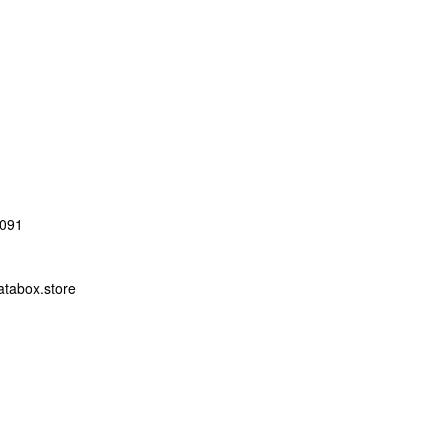
091
abox.store