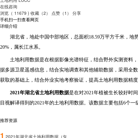
在线咨询
浏览（ 11679 )
收藏（2）
点赞（1）
分享
手机扫一扫查看网页
详细介绍
湖北省，地处中国中部地区，总面积
18.59万平方千米
20%，属长江水系。
土地利用数据是在根据影像光谱特征，结合野外实测资料，
据多源卫星遥感信息，结合实地调查和其他辅助数据，采用全数
获取的基础上，结合外业实地考察验证，提高土地利用数据精度
202
1
年
湖北省
土地利用数据
是在对
202
1
年植被生长较好时间
目视解译得到的202
1
年的土地利用数据。该数据主要包括
6个一
推荐资源
1
2021年湖北省土地利用数据（矢