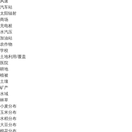
风速
汽车站
太阳辐射
商场
充电桩
水汽压
加油站
农作物
学校
土地利用/覆盖
医院
耕地
植被
土壤
矿产
水域
林草
小麦分布
玉米分布
水稻分布
大豆分布
棉花分布