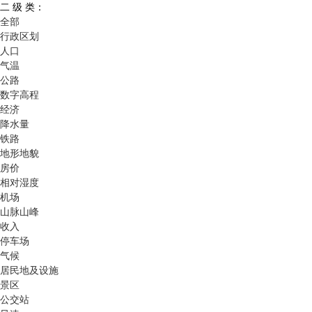
二 级 类：
全部
行政区划
人口
气温
公路
数字高程
经济
降水量
铁路
地形地貌
房价
相对湿度
机场
山脉山峰
收入
停车场
气候
居民地及设施
景区
公交站