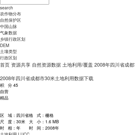
search
农作物分布
自然保护区
中国山脉
气象数据
乡镇行政区划
DEM
土壤类型
行政区划
首页
资源共享
自然资源数据
土地利用/覆盖
2008年四川省成
2008年四川省成都市30米土地利用数据下载
积 分
45
自营
精品
区 域：
四川省
格 式：
栅格
尺 度：
30米
大 小：
1.6 MB
时 相：
年
时 间：
2008年
土地利用
LUCC