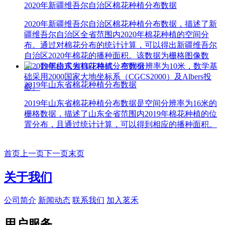
2020年新疆维吾尔自治区棉花种植分布数据
2020年新疆维吾尔自治区棉花种植分布数据，描述了新
疆维吾尔自治区全省范围内2020年棉花种植的空间分
布。通过对棉花分布的统计计算，可以得出新疆维吾尔
自治区2020年棉花的播种面积。该数据为栅格图像数
据，数据格式为TIFF格式，空间分辨率为10米，数学基
础采用2000国家大地坐标系（CGCS2000）及Albers投
2019年山东省棉花种植分布数据
影。
2019年山东省棉花种植分布数据是空间分辨率为16米的
栅格数据，描述了山东全省范围内2019年棉花种植的位
置分布，且通过统计计算，可以得到相应的播种面积。
首页
上一页
下一页
末页
关于我们
公司简介
新闻动态
联系我们
加入茗禾
用户服务