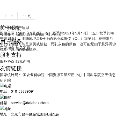
上一页
下一页
关于我们
澳大利亚梅宁迪湖
图像显示了2019年2月2日（右）夏季和2021年5月14日（左）秋季的梅
公司简介
新闻动态
联系我们
加入茗禾
宁德湖系列，由陆地卫星8号上的陆地成像仪（OLI）观测到。夏季湖泊
用户服务
中的绿色很可能是藻类或植被，而乳灰色的颜色，这可能是由于悬浮泥沙
买家指南
常见问题
搅动了盆地的重新填充。
服务支持
服务协议
隐私声明
友情链接
国家统计局
中国农业科学院
中国资源卫星应用中心
中国科学院空天信息
研究院
电话：010-53689091
邮箱：service@databox.store
地址：北京市昌平区金域国际B座5层