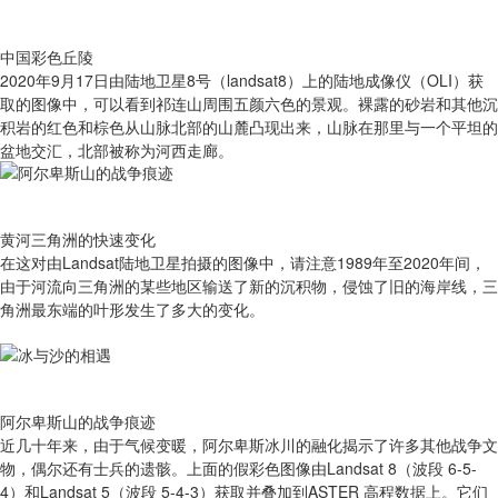
中国彩色丘陵
2020年9月17日由陆地卫星8号（landsat8）上的陆地成像仪（OLI）获
取的图像中，可以看到祁连山周围五颜六色的景观。裸露的砂岩和其他沉
积岩的红色和棕色从山脉北部的山麓凸现出来，山脉在那里与一个平坦的
盆地交汇，北部被称为河西走廊。
黄河三角洲的快速变化
在这对由Landsat陆地卫星拍摄的图像中，请注意1989年至2020年间，
由于河流向三角洲的某些地区输送了新的沉积物，侵蚀了旧的海岸线，三
角洲最东端的叶形发生了多大的变化。
阿尔卑斯山的战争痕迹
近几十年来，由于气候变暖，阿尔卑斯冰川的融化揭示了许多其他战争文
物，偶尔还有士兵的遗骸。上面的假彩色图像由Landsat 8（波段 6-5-
4）和Landsat 5（波段 5-4-3）获取并叠加到ASTER 高程数据上。它们