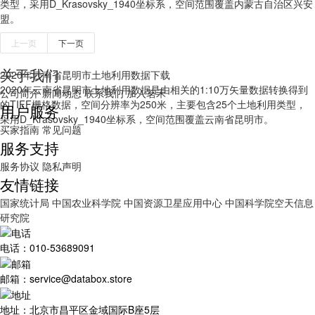
类型，采用D_Krasovsky_1940坐标系，空间范围覆盖内蒙古自治区兴安
盟。
上一页
下一页
关于我们
2020年云南省昆明市土地利用数据下载
2020年云南省昆明市土地利用数据是由相关的1:10万矢量数据转换得到
公司简介
新闻动态
联系我们
加入茗禾
的TIFF栅格数据，空间分辨率为250米，主要包含25个土地利用类型，
用户服务
采用D_Krasovsky_1940坐标系，空间范围覆盖云南省昆明市。
买家指南
常见问题
服务支持
服务协议
隐私声明
友情链接
国家统计局
中国农业科学院
中国资源卫星应用中心
中国科学院空天信息
研究院
电话：010-53689091
邮箱：service@databox.store
地址：北京市昌平区金域国际B座5层