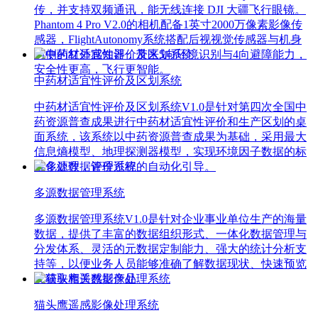
传，并支持双频通讯，能无线连接 DJI 大疆飞行眼镜。
Phantom 4 Pro V2.0的相机配备1英寸2000万像素影像传
感器，FlightAutonomy系统搭配后视视觉传感器与机身
两侧的红外感知器，带来5向环境识别与4向避障能力，
安全性更高，飞行更智能。
中药材适宜性评价及区划系统
中药材适宜性评价及区划系统V1.0是针对第四次全国中
药资源普查成果进行中药材适宜性评价和生产区划的桌
面系统，该系统以中药资源普查成果为基础，采用最大
信息熵模型、地理探测器模型，实现环境因子数据的标
准化处理，评价过程的自动化引导。
多源数据管理系统
多源数据管理系统V1.0是针对企业事业单位生产的海量
数据，提供了丰富的数据组织形式、一体化数据管理与
分发体系、灵活的元数据定制能力、强大的统计分析支
持等，以便业务人员能够准确了解数据现状、快速预览
及获取相关数据产品。
猫头鹰遥感影像处理系统