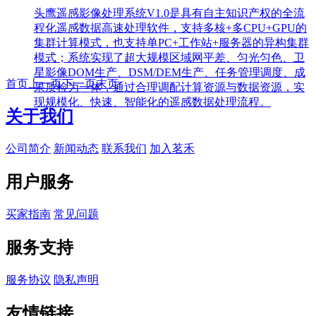
头鹰遥感影像处理系统V1.0是具有自主知识产权的全流
程化遥感数据高速处理软件，支持多核+多CPU+GPU的
集群计算模式，也支持单PC+工作站+服务器的异构集群
模式；系统实现了超大规模区域网平差、匀光匀色、卫
星影像DOM生产、DSM/DEM生产、任务管理调度、成
首页
上一页
下一页
末页
果质检为一体，通过合理调配计算资源与数据资源，实
现规模化、快速、智能化的遥感数据处理流程。
关于我们
公司简介
新闻动态
联系我们
加入茗禾
用户服务
买家指南
常见问题
服务支持
服务协议
隐私声明
友情链接